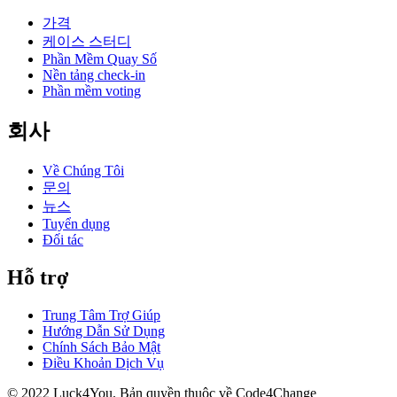
가격
케이스 스터디
Phần Mềm Quay Số
Nền tảng check-in
Phần mềm voting
회사
Về Chúng Tôi
문의
뉴스
Tuyển dụng
Đối tác
Hỗ trợ
Trung Tâm Trợ Giúp
Hướng Dẫn Sử Dụng
Chính Sách Bảo Mật
Điều Khoản Dịch Vụ
© 2022 Luck4You.
Bản quyền thuộc về Code4Change