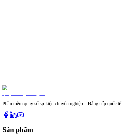
Tạo trải nghiệm sự kiện ấn tượng với giao diện LED
trực quan và sinh động
Giao diện LED sống động giúp nâng tầm trải nghiệm bốc thăm
trúng thưởng. Tìm hiểu cách Luck4You kết nối màn hình LED để
hiển thị kết quả sự kiện đầy hấp dẫn và chuyên nghiệp.
news.detail.related.cta
Phần mềm quay số sự kiện chuyên nghiệp – Đẳng cấp quốc tế
Sản phẩm