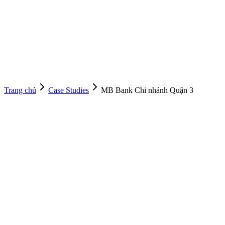
Trang chủ
Case Studies
MB Bank Chi nhánh Quận 3
Tạo Sự Kiện Tương Tự
Liên Hệ Tư Vấn