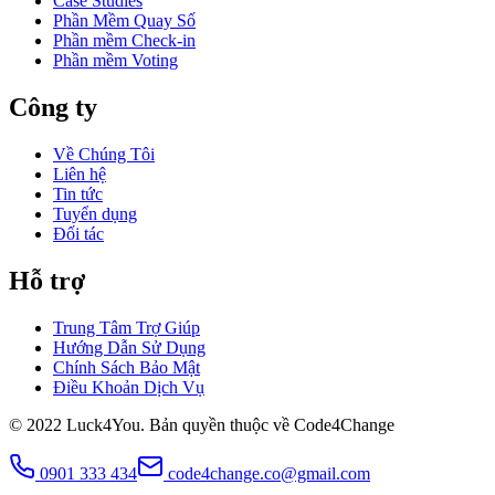
Case Studies
Phần Mềm Quay Số
Phần mềm Check-in
Phần mềm Voting
Công ty
Về Chúng Tôi
Liên hệ
Tin tức
Tuyển dụng
Đối tác
Hỗ trợ
Trung Tâm Trợ Giúp
Hướng Dẫn Sử Dụng
Chính Sách Bảo Mật
Điều Khoản Dịch Vụ
© 2022 Luck4You.
Bản quyền thuộc về Code4Change
0901 333 434
code4change.co@gmail.com