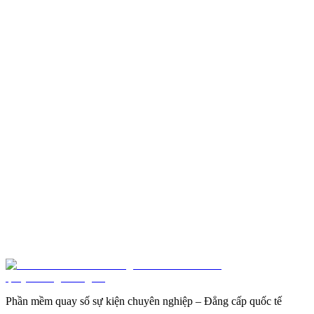
Đọc Thêm
tips
Tiết kiệm thời gian và nhân lực: Giá trị của tự động
hóa trong quản lý sự kiện
Tự động hóa quy trình sự kiện không chỉ tăng hiệu quả mà còn tiết
kiệm đáng kể thời gian, nhân lực. Bài viết phân tích lợi ích này và
cách Luck4You giúp doanh nghiệp tối ưu nguồn lực tổ chức sự
kiện.
Đọc Thêm
Phần mềm quay số sự kiện chuyên nghiệp – Đẳng cấp quốc tế